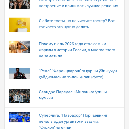
настроение и принимать лучшие решения
Любите тосты, но не чистите тостер? Вот
как часто это нужно делать
Почему июль 2026 года стал самым
жарким в истории России, а многие этого
не заметили
"Реал" "Ференцварош"га қарши ўйин учун
қайдномасини эълон қилди (фото)
Леандро Паредес «Милан»га ўтиши
мумкин
Суперлига. "Навбаҳор" Норчаевнинг
пенальтидан урган голи эвазига
"Сурхон"ни енгди