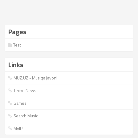
Pages
Test
Links
MUZ.UZ - Musiqa javoni
Texno News
Games
Search Music
MyIP