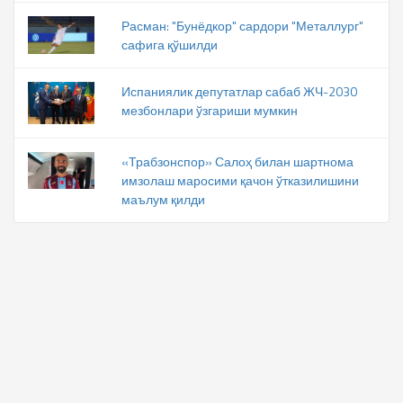
Расман: "Бунёдкор" сардори "Металлург"
сафига қўшилди
Испаниялик депутатлар сабаб ЖЧ-2030
мезбонлари ўзгариши мумкин
«Трабзонспор» Салоҳ билан шартнома
имзолаш маросими қачон ўтказилишини
маълум қилди