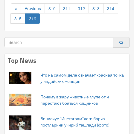
«
Previous
310
311
312
313
314
315
316
Top News
Что на самом деле означает красная точка
у индийских женщин
Почему в жару животные глупеют и
перестают бояться хищников
Винисиус "Инстаграм"даги барча
постларини ўчириб ташлади (фото)