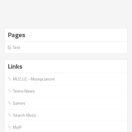
Pages
Test
Links
MUZ.UZ - Musiqa javoni
Texno News
Games
Search Music
MyIP