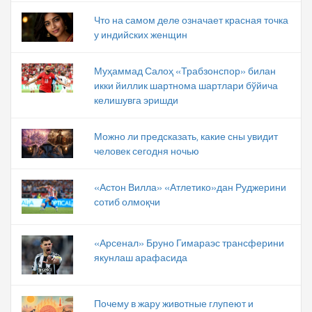
Что на самом деле означает красная точка
у индийских женщин
Муҳаммад Салоҳ «Трабзонспор» билан
икки йиллик шартнома шартлари бўйича
келишувга эришди
Можно ли предсказать, какие сны увидит
человек сегодня ночью
«Астон Вилла» «Атлетико»дан Руджерини
сотиб олмоқчи
«Арсенал» Бруно Гимараэс трансферини
якунлаш арафасида
Почему в жару животные глупеют и