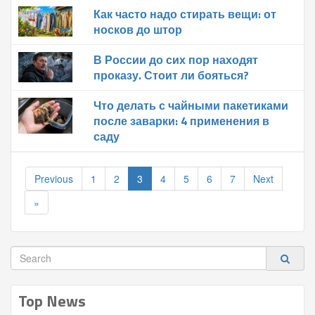
Как часто надо стирать вещи: от
носков до штор
В России до сих пор находят
проказу. Стоит ли бояться?
Что делать с чайными пакетиками
после заварки: 4 применения в
саду
Previous
1
2
3
4
5
6
7
Next
»
Top News