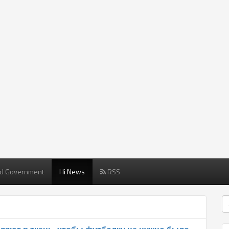
d Government
Hi News
RSS