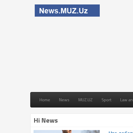
Home
News
MUZ.UZ
Sport
Law an
Hi News