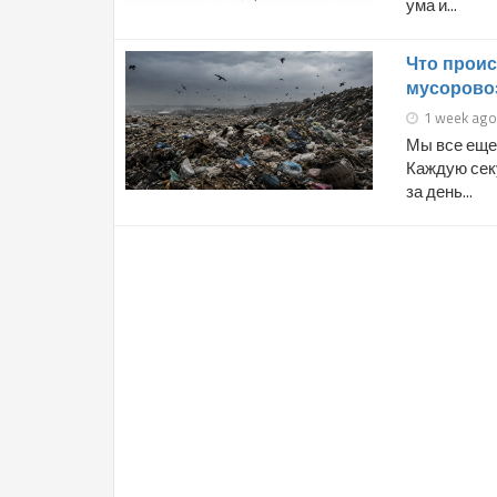
ума и...
Что проис
мусорово
1 week ago
Мы все еще 
Каждую секу
за день...