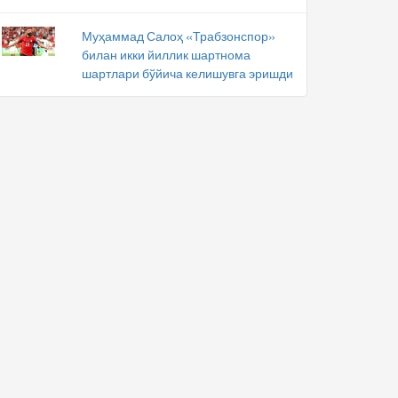
Муҳаммад Салоҳ «Трабзонспор»
билан икки йиллик шартнома
шартлари бўйича келишувга эришди