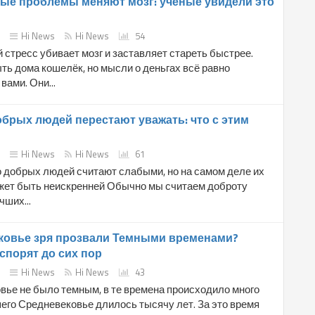
ые проблемы меняют мозг: учёные увидели это
Hi News
Hi News
54
стресс убивает мозг и заставляет стареть быстрее.
ь дома кошелёк, но мысли о деньгах всё равно
вами. Они...
брых людей перестают уважать: что с этим
Hi News
Hi News
61
о добрых людей считают слабыми, но на самом деле их
жет быть неискренней Обычно мы считаем доброту
чших...
ковье зря прозвали Темными временами?
спорят до сих пор
Hi News
Hi News
43
вье не было темным, в те времена происходило много
его Средневековье длилось тысячу лет. За это время