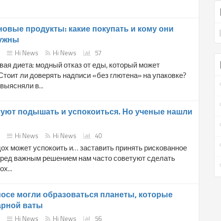
овые продукты: какие покупать и кому они
ужны
Hi News
Hi News
57
ая диета: модный отказ от еды, который может
Стоит ли доверять надписи «без глютена» на упаковке?
выясняли в...
уют подышать и успокоиться. Но ученые нашли
Hi News
Hi News
40
ох может успокоить и… заставить принять рискованное
ред важным решением нам часто советуют сделать
х...
мосе могли образоваться планеты, которые
арной ваты
Hi News
Hi News
56