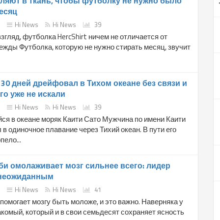
ляют в ткань, чтобы футболку не нужно было
есяц
Hi News
Hi News
39
згляд, футболка HercShirt ничем не отличается от
жды Футболка, которую не нужно стирать месяц, звучит
 30 дней дрейфовал в Тихом океане без связи и
его уже не искали
Hi News
Hi News
39
ся в океане моряк Каити Сато Мужчина по имени Каити
в одиночное плавание через Тихий океан. В пути его
пело...
би омолаживает мозг сильнее всего: лидер
 неожиданным
Hi News
Hi News
41
помогает мозгу быть моложе, и это важно. Наверняка у
акомый, который и в свои семьдесят сохраняет ясность