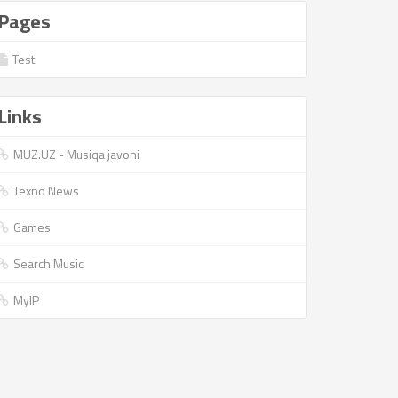
Pages
Test
Links
MUZ.UZ - Musiqa javoni
Texno News
Games
Search Music
MyIP