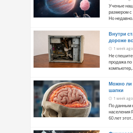
Ученые наш
размером с 
Но недавно..
Внутри ст
дороже вс
1 week ago
Не спешите 
продажа по
компьютер,..
Можно ли 
шапки
1 week ago
По данным н
населения Р
60 лет этот..