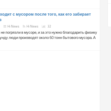
ходит с мусором после того, как его забирает
з
Hi News
Hi News
32
не погрязли в мусоре, и за это нужно благодарить физику
нду люди производят около 60 тонн бытового мусора. А