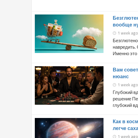
Безглютен
вообще н
1 week ago
Безглютенов
навредить. 
Именно это 
Вам совет
нюанс
1 week ago
Глубокий вд
решение Пе
глубокий вдо
Как в кос
легче сах
1 week ago