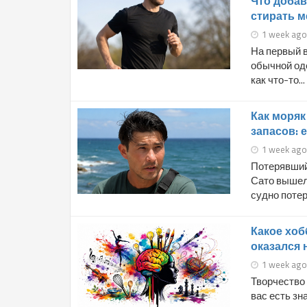
Что добав
стирать м
1 week ago
На первый в
обычной оде
как что-то...
Как моряк
запасов: 
1 week ago
Потерявший
Сато вышел 
судно потер
Какое хоб
оказался
1 week ago
Творчество 
вас есть зн