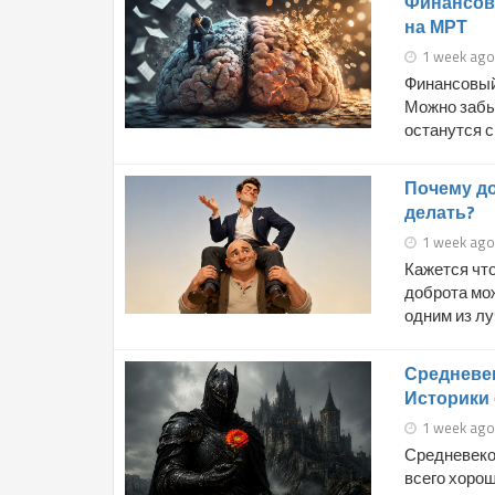
Финансов
на МРТ
1 week ago
Финансовый 
Можно забыт
останутся с 
Почему до
делать?
1 week ago
Кажется чт
доброта мо
одним из лу
Средневе
Историки 
1 week ago
Средневеко
всего хорош