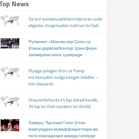
Top News
Qo‘pol qoidabuzarliklarni takroran sodir
etganlar chegirmadan mahrum bo‘ladi.
Рулининг «Манчестер Сити»га
ўтиши дарвозабонлар трансфери
занжирини ишга туширади
Plyajga qulagan dron va Tramp
ma’muriyatini sudga bergan shtatlar –
kun dayjyesti.
Shayxontohurda 45 tup daraxt kesilib,
35 tup ko‘chat ruxsatsiz ko‘chirildi.
Хаверц "Арсенал"нинг ўтган
мавсумдаги муваффақиятлари ва
янги мақсадлари ҳақида гапирди