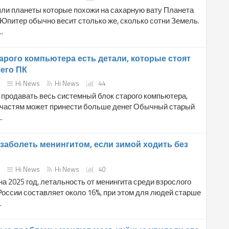
ли планеты которые похожи на сахарную вату Планета
Юпитер обычно весит столько же, сколько сотни Земель.
.
арого компьютера есть детали, которые стоят
его ПК
Hi News
Hi News
44
продавать весь системный блок старого компьютера,
 частям может принести больше денег Обычный старый
.
заболеть менингитом, если зимой ходить без
Hi News
Hi News
40
а 2025 год, летальность от менингита среди взрослого
оссии составляет около 16%, при этом для людей старше
.