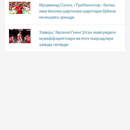
Муҳаммад Салоҳ «Трабзонспор» билан
икки йиллик шартнома шартлари бўйича
келишувга эришди
Хаверц "Арсенал"нинг ўтган мавсумдаги
муваффақиятлари ва янги мақсадлари
ҳақида гапирди