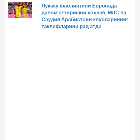
Лукаку фаолиятини Европада
давом эттиришни хоҳлаб, МЛС ва
Саудия Арабистони клубларининг
таклифларини рад этди