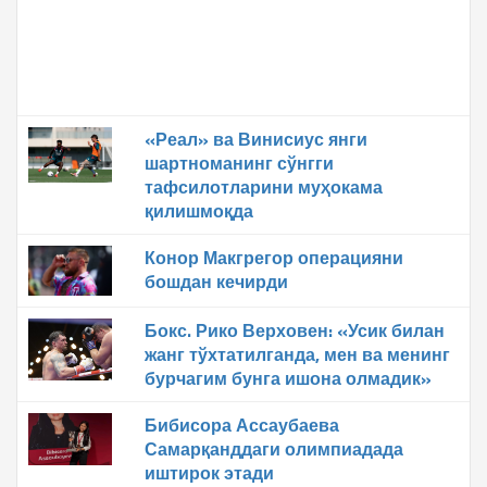
«Реал» ва Винисиус янги
шартноманинг сўнгги
тафсилотларини муҳокама
қилишмоқда
Конор Макгрегор операцияни
бошдан кечирди
Бокс. Рико Верховен: «Усик билан
жанг тўхтатилганда, мен ва менинг
бурчагим бунга ишона олмадик»
Бибисора Ассаубаева
Самарқанддаги олимпиадада
иштирок этади