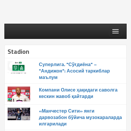
Toggle
navigati
Stadion
Суперлига. "Сўғдиёна" –
"Андижон": Асосий таркиблар
маълум
Компани Олисе ҳақидаги саволга
кескин жавоб қайтарди
«Манчестер Сити» янги
дарвозабон бўйича музокараларда
илгарилади