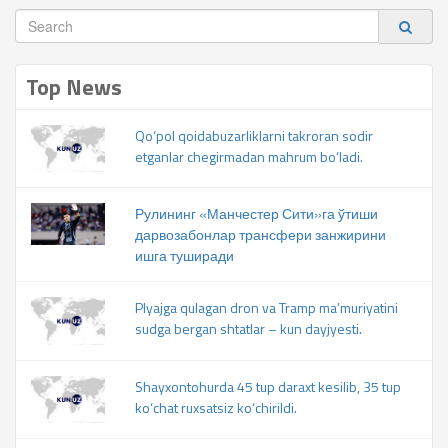
Top News
Qo‘pol qoidabuzarliklarni takroran sodir
etganlar chegirmadan mahrum bo‘ladi.
Рулининг «Манчестер Сити»га ўтиши
дарвозабонлар трансфери занжирини
ишга туширади
Plyajga qulagan dron va Tramp ma’muriyatini
sudga bergan shtatlar – kun dayjyesti.
Shayxontohurda 45 tup daraxt kesilib, 35 tup
ko‘chat ruxsatsiz ko‘chirildi.