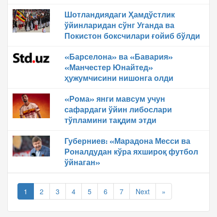
Шотландиядаги Ҳамдўстлик
ўйинларидан сўнг Уганда ва
Покистон боксчилари ғойиб бўлди
«Барселона» ва «Бавария»
«Манчестер Юнайтед»
ҳужумчисини нишонга олди
«Рома» янги мавсум учун
сафардаги ўйин либослари
тўпламини тақдим этди
Губерниев: «Марадона Месси ва
Роналдудан кўра яхшироқ футбол
ўйнаган»
1
2
3
4
5
6
7
Next
»