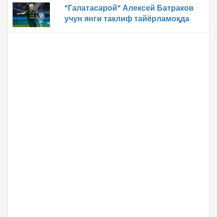
"Галатасарой" Алексей Батраков
учун янги таклиф тайёрламоқда