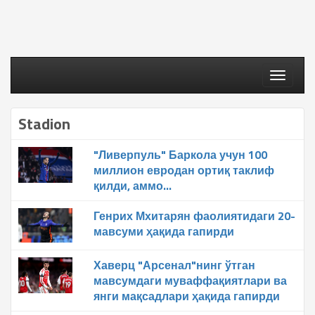
Toggle
navigati
Stadion
"Ливерпуль" Баркола учун 100
миллион евродан ортиқ таклиф
қилди, аммо...
Генрих Мхитарян фаолиятидаги 20-
мавсуми ҳақида гапирди
Хаверц "Арсенал"нинг ўтган
мавсумдаги муваффақиятлари ва
янги мақсадлари ҳақида гапирди