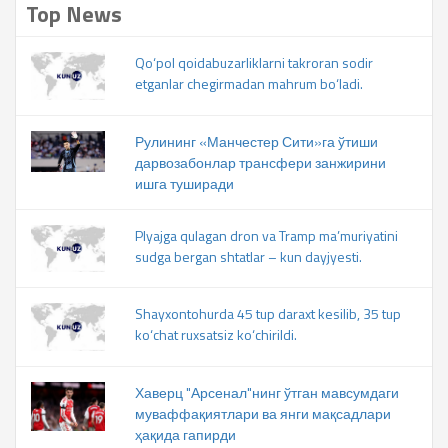
Top News
Qo‘pol qoidabuzarliklarni takroran sodir
etganlar chegirmadan mahrum bo‘ladi.
Рулининг «Манчестер Сити»га ўтиши
дарвозабонлар трансфери занжирини
ишга туширади
Plyajga qulagan dron va Tramp ma’muriyatini
sudga bergan shtatlar – kun dayjyesti.
Shayxontohurda 45 tup daraxt kesilib, 35 tup
ko‘chat ruxsatsiz ko‘chirildi.
Хаверц "Арсенал"нинг ўтган мавсумдаги
муваффақиятлари ва янги мақсадлари
ҳақида гапирди