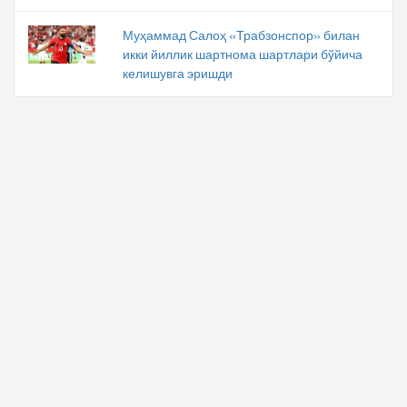
Муҳаммад Салоҳ «Трабзонспор» билан
икки йиллик шартнома шартлари бўйича
келишувга эришди