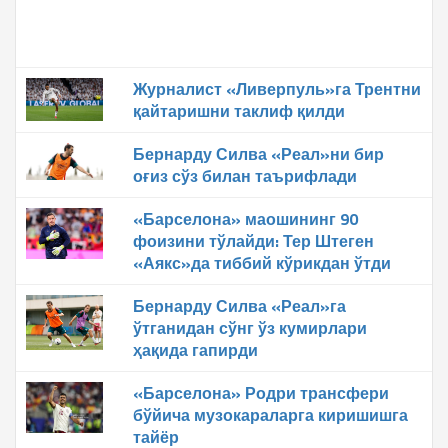
Журналист «Ливерпуль»га Трентни
қайтаришни таклиф қилди
Бернарду Силва «Реал»ни бир
оғиз сўз билан таърифлади
«Барселона» маошининг 90
фоизини тўлайди: Тер Штеген
«Аякс»да тиббий кўрикдан ўтди
Бернарду Силва «Реал»га
ўтганидан сўнг ўз кумирлари
ҳақида гапирди
«Барселона» Родри трансфери
бўйича музокараларга киришишга
тайёр