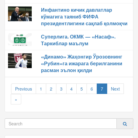
Инфантино кичик давлатлар
кўмагига таяниб ФИФА
президентлигини сақлаб қолмоқчи
Суперлига. ОКМК — «Насаф».
Таркиблар маълум
«Динамо» Жаҳонгир Ўрозовнинг
«Рубин»га ижарага берилганини
расман эълон қилди
Previous
1
2
3
4
5
6
7
Next
»