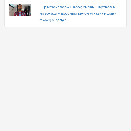
«Трабзонспор» Салоҳ билан шартнома
имзолаш маросими қачон ўтказилишини
маълум қилди