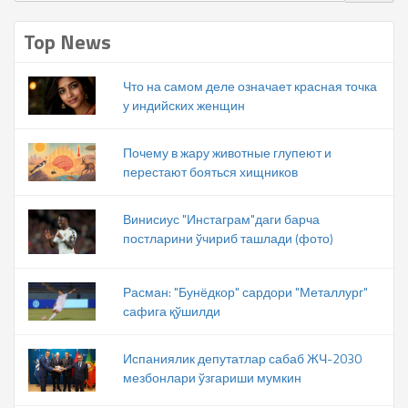
Top News
Что на самом деле означает красная точка
у индийских женщин
Почему в жару животные глупеют и
перестают бояться хищников
Винисиус "Инстаграм"даги барча
постларини ўчириб ташлади (фото)
Расман: "Бунёдкор" сардори "Металлург"
сафига қўшилди
Испаниялик депутатлар сабаб ЖЧ-2030
мезбонлари ўзгариши мумкин