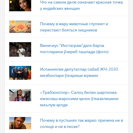
Что на самом деле означает красная точка
у индийских женщин
Почему в жару животные глупеют и
перестают бояться хищников
Винисиус "Инстаграм"даги барча
постларини ўчириб ташлади (фото)
Испаниялик депутатлар сабаб ЖЧ-2030
мезбонлари ўзгариши мумкин
«Трабзонспор» Салоҳ билан шартнома
имзолаш маросими қачон ўтказилишини
маълум қилди
Почему в пустынях так жарко: причина не в
солнце и не в песке?