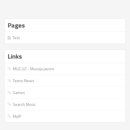
Pages
Test
Links
MUZ.UZ - Musiqa javoni
Texno News
Games
Search Music
MyIP