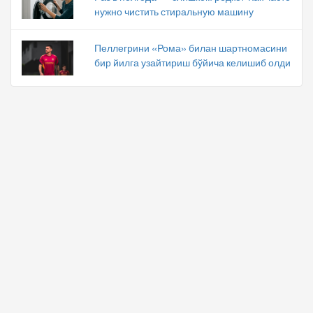
нужно чистить стиральную машину
Пеллегрини «Рома» билан шартномасини
бир йилга узайтириш бўйича келишиб олди