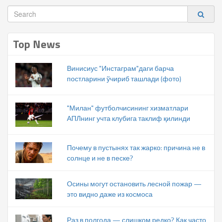
Top News
Винисиус "Инстаграм"даги барча
постларини ўчириб ташлади (фото)
"Милан" футболчисининг хизматлари
АПЛнинг учта клубига таклиф қилинди
Почему в пустынях так жарко: причина не в
солнце и не в песке?
Осины могут остановить лесной пожар —
это видно даже из космоса
Раз в полгода — слишком редко? Как часто