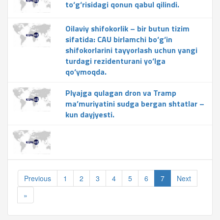
to‘g‘risidagi qonun qabul qilindi.
Oilaviy shifokorlik – bir butun tizim
sifatida: CAU birlamchi bo‘g‘in
shifokorlarini tayyorlash uchun yangi
turdagi rezidenturani yo‘lga
qo‘ymoqda.
Plyajga qulagan dron va Tramp
ma’muriyatini sudga bergan shtatlar –
kun dayjyesti.
Previous
1
2
3
4
5
6
7
Next
»