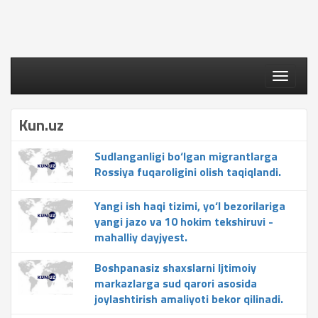
Toggle
navigati
Kun.uz
Sudlanganligi bo‘lgan migrantlarga
Rossiya fuqaroligini olish taqiqlandi.
Yangi ish haqi tizimi, yo‘l bezorilariga
yangi jazo va 10 hokim tekshiruvi -
mahalliy dayjyest.
Boshpanasiz shaxslarni Ijtimoiy
markazlarga sud qarori asosida
joylashtirish amaliyoti bekor qilinadi.