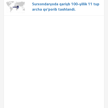
Surxondaryoda qariyb 100-yillik 11 tup
archa qo‘porib tashlandi.