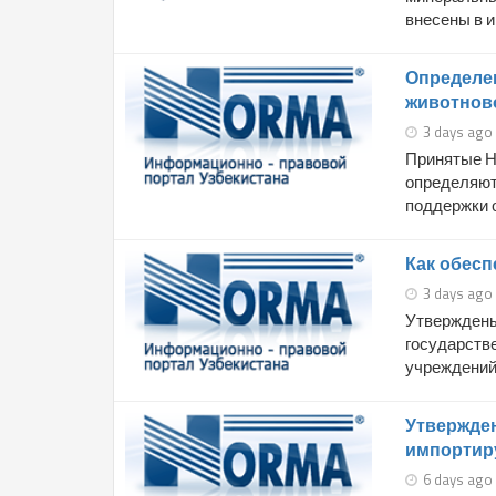
внесены в 
Определен
животново
3 days ago
Принятые Н
определяют
поддержки о
Как обесп
3 days ago
Утверждены
государств
учреждений.
Утвержден
импортир
6 days ago