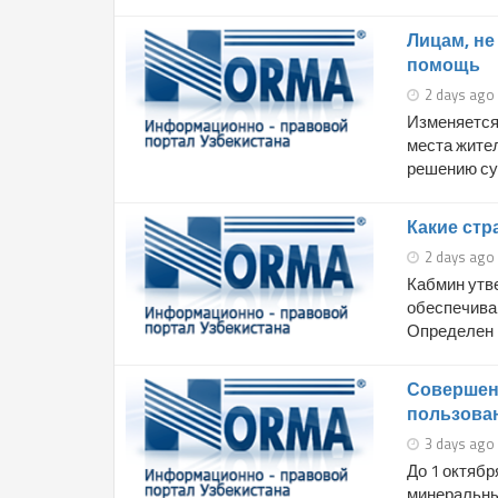
Лицам, н
помощь
2 days ago
Изменяется
места жите
решению суд
Какие ст
2 days ago
Кабмин утве
обеспечива
Определен п
Совершен
пользова
3 days ago
До 1 октябр
минеральны