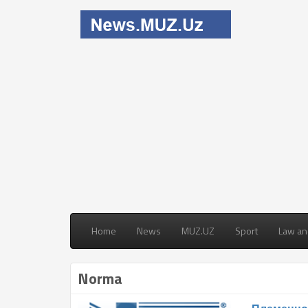
Home
News
MUZ.UZ
Sport
Law an
Norma