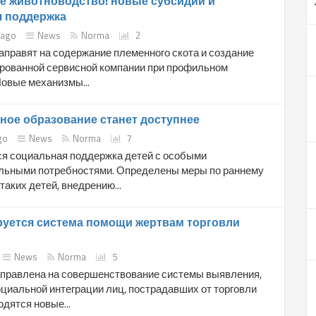
е животноводство: новые субсидии и
я поддержка
 ago
News
Norma
2
аправят на содержание племенного скота и создание
рованной сервисной компании при профильном
Новые механизмы...
ое образование станет доступнее
go
News
Norma
7
я социальная поддержка детей с особыми
льными потребностями. Определены меры по раннему
аких детей, внедрению...
уется система помощи жертвам торговли
News
Norma
5
правлена на совершенствование системы выявления,
циальной интеграции лиц, пострадавших от торговли
дятся новые...