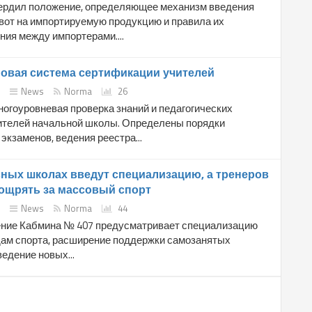
ердил положение, определяющее механизм введения
вот на импортируемую продукцию и правила их
ия между импортерами....
новая система сертификации учителей
News
Norma
26
огоуровневая проверка знаний и педагогических
ителей начальной школы. Определены порядки
экзаменов, ведения реестра...
ных школах введут специализацию, а тренеров
ощрять за массовый спорт
News
Norma
44
ние Кабмина № 407 предусматривает специализацию
дам спорта, расширение поддержки самозанятых
ведение новых...