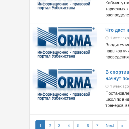
Кабмин утв
тарифных к
распределен
Что даст 
1 week ago
Вводится мн
навыков уч
проведения 
В спортив
начнут по
1 week ago
Постановле
школ по ви
тренеров, в
1
2
3
4
5
6
7
Next
»