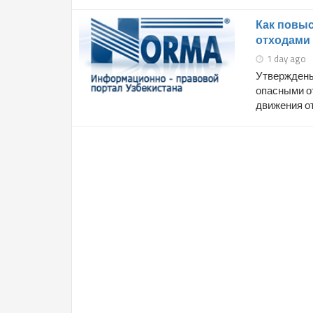
Как повы
отходами
1 day ago
Утверждены
опасными о
движения от