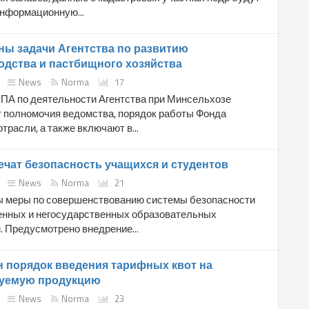
информационную...
ы задачи Агентства по развитию
дства и пастбищного хозяйства
News
Norma
17
ПА по деятельности Агентства при Минсельхозе
 полномочия ведомства, порядок работы Фонда
трасли, а также включают в...
ечат безопасность учащихся и студентов
News
Norma
21
 меры по совершенствованию системы безопасности
енных и негосударственных образовательных
 Предусмотрено внедрение...
 порядок введения тарифных квот на
уемую продукцию
News
Norma
23