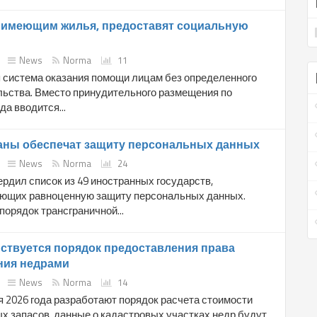
е имеющим жилья, предоставят социальную
News
Norma
11
 система оказания помощи лицам без определенного
льства. Вместо принудительного размещения по
а вводится...
раны обеспечат защиту персональных данных
News
Norma
24
рдил список из 49 иностранных государств,
ющих равноценную защиту персональных данных.
орядок трансграничной...
ствуется порядок предоставления права
ния недрами
News
Norma
14
я 2026 года разработают порядок расчета стоимости
х запасов, данные о кадастровых участках недр будут