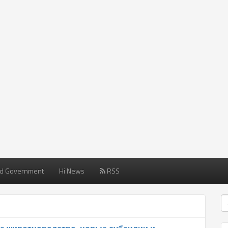
d Government
Hi News
RSS