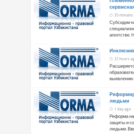
Племенно
сервисна
35 minutes
Субсидии н
специализи
агентстве. 
Инклюзивн
22 hours a
Расширяетс
образовате
выявлению т
Реформир
людьми
1 day ago
Реформа на
защиты и со
людьми. Вво