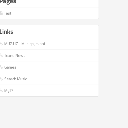
Pages
Test
Links
MUZ.UZ - Musiqa javoni
Texno News
Games
Search Music
MyIP