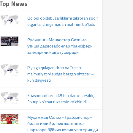
Top News
Qo‘pol qoidabuzarliklarni takroran sodir
etganlar chegirmadan mahrum bo‘ladi.
Рулининг «Манчестер Сити»га
ўтиши дарвозабонлар трансфери
занжирини ишга туширади
Plyajga qulagan dron va Tramp
ma’muriyatini sudga bergan shtatlar –
kun dayjyesti.
Shayxontohurda 45 tup daraxt kesilib,
35 tup ko‘chat ruxsatsiz ko‘chirildi.
Муҳаммад Салоҳ «Трабзонспор»
билан икки йиллик шартнома
шартлари бўйича келишувга эришди