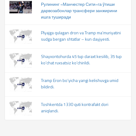
Рулининг «Манчестер Сити»га ўтиши
дарвозабонлар трансфери занжирини
ишга туширади
Plyajga qulagan dron va Tramp ma’muriyatini
sudga bergan shtatlar – kun dayjyesti.
Shayxontohurda 45 tup daraxt kesilib, 35 tup
ko‘chat ruxsatsiz ko‘chirildi.
Tramp Eron bo‘yicha yangi kelishuvga umid
bildirdi.
Toshkentda 1330 quti kontrafakt dori
aniqlandi.